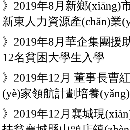
》2019年8月新鄉(xiāng
新東人力資源產(chǎn)業
》2019年8月華企集團援助第
12名貧困大學生入學
》2019年12月 董事長曹
(yè)家領航計劃培養(yǎng
》2019年12月襄城現(xià
扶貧襄城縣山頭店鎮(zhè