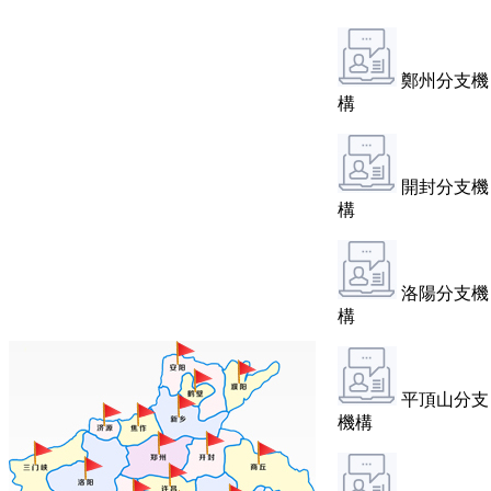
鄭州分支機
構
開封分支機
構
洛陽分支機
構
平頂山分支
機構